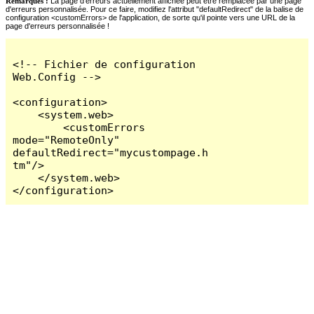
Remarques :
La page d'erreurs actuellement affichée peut être remplacée par une page
d'erreurs personnalisée. Pour ce faire, modifiez l'attribut "defaultRedirect" de la balise de
configuration <customErrors> de l'application, de sorte qu'il pointe vers une URL de la
page d'erreurs personnalisée !
<!-- Fichier de configuration 
Web.Config -->

<configuration>

    <system.web>

        <customErrors 
mode="RemoteOnly" 
defaultRedirect="mycustompage.h
tm"/>

    </system.web>

</configuration>