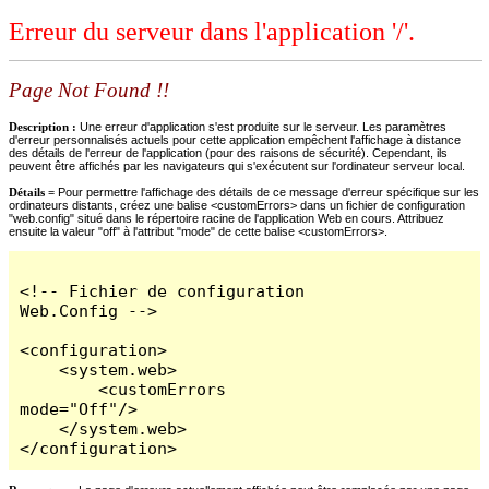
Erreur du serveur dans l'application '/'.
Page Not Found !!
Description :
Une erreur d'application s'est produite sur le serveur. Les paramètres
d'erreur personnalisés actuels pour cette application empêchent l'affichage à distance
des détails de l'erreur de l'application (pour des raisons de sécurité). Cependant, ils
peuvent être affichés par les navigateurs qui s'exécutent sur l'ordinateur serveur local.
Détails =
Pour permettre l'affichage des détails de ce message d'erreur spécifique sur les
ordinateurs distants, créez une balise <customErrors> dans un fichier de configuration
"web.config" situé dans le répertoire racine de l'application Web en cours. Attribuez
ensuite la valeur "off" à l'attribut "mode" de cette balise <customErrors>.
<!-- Fichier de configuration 
Web.Config -->

<configuration>

    <system.web>

        <customErrors 
mode="Off"/>

    </system.web>

</configuration>