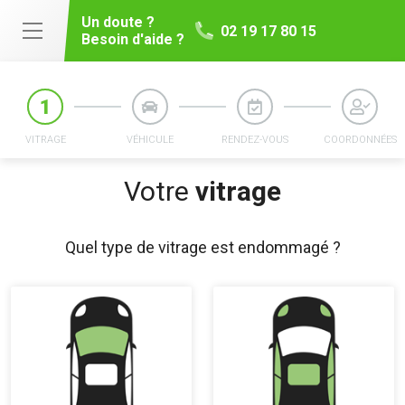
Un doute ?
02 19 17 80 15
Besoin d'aide ?
VITRAGE
VÉHICULE
RENDEZ-VOUS
COORDONNÉES
Votre
vitrage
Quel type de vitrage est endommagé ?